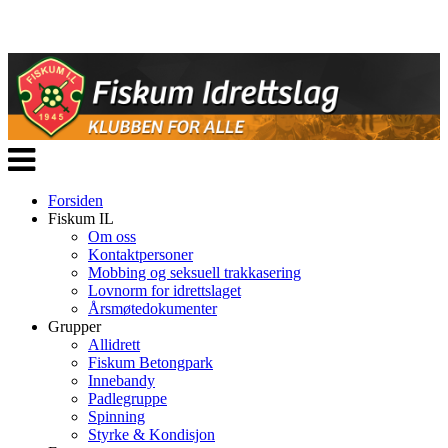
Veksle
navigasjon
Forsiden
Fiskum IL
Om oss
Kontaktpersoner
Mobbing og seksuell trakkasering
Lovnorm for idrettslaget
Årsmøtedokumenter
Grupper
Allidrett
Fiskum Betongpark
Innebandy
Padlegruppe
Spinning
Styrke & Kondisjon