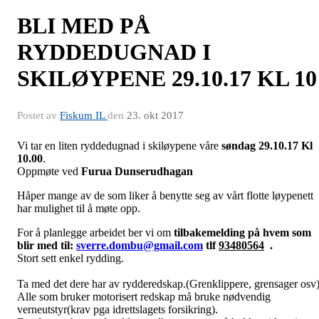
BLI MED PÅ
RYDDEDUGNAD I
SKILØYPENE 29.10.17 KL 10
Postet av
Fiskum IL
den
23. okt 2017
Vi tar en liten ryddedugnad i skiløypene våre
søndag 29.10.17 Kl
10.00
.
Oppmøte ved
Furua Dunserudhagan
Håper mange av de som liker å benytte seg av vårt flotte løypenett
har mulighet til å møte opp.
For å planlegge arbeidet ber vi om
tilbakemelding på hvem som
blir med til:
sverre.dombu@gmail.com
tlf
93480564
.
Stort sett enkel rydding.
Ta med det dere har av rydderedskap.(Grenklippere, grensager osv)
Alle som bruker motorisert redskap må bruke nødvendig
verneutstyr(krav pga idrettslagets forsikring).