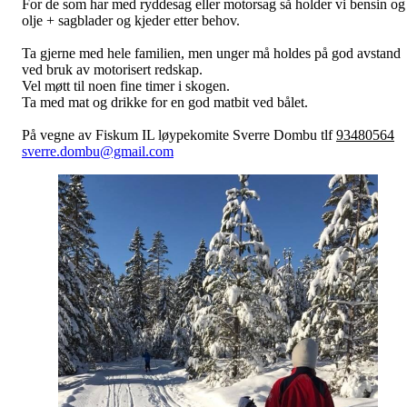
For de som har med ryddesag eller motorsag så holder vi bensin og
olje + sagblader og kjeder etter behov.
Ta gjerne med hele familien, men unger må holdes på god avstand
ved bruk av motorisert redskap.
Vel møtt til noen fine timer i skogen.
Ta med mat og drikke for en god matbit ved bålet.
På vegne av Fiskum IL løypekomite Sverre Dombu tlf
93480564
sverre.dombu@gmail.com