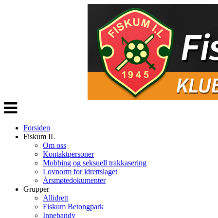
Veksle
navigasjon
Forsiden
Fiskum IL
Om oss
Kontaktpersoner
Mobbing og seksuell trakkasering
Lovnorm for idrettslaget
Årsmøtedokumenter
Grupper
Allidrett
Fiskum Betongpark
Innebandy