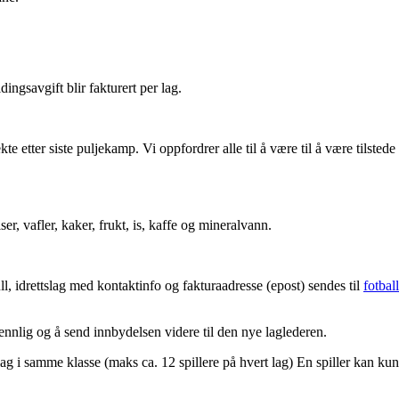
ingsavgift blir fakturert per lag.
kte etter siste puljekamp. Vi oppfordrer alle til å være til å være tilst
r, vafler, kaker, frukt, is, kaffe og mineralvann.
ll, idrettslag med kontaktinfo og fakturaadresse (epost) sendes til
fotba
nnlig og å send innbydelsen videre til den nye laglederen.
g i samme klasse (maks ca. 12 spillere på hvert lag) En spiller kan kun s