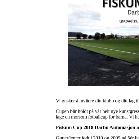
Vi ønsker å invitere din klubb og ditt lag
Cupen blir holdt på vår helt nye kunstgre
lage en morsom fotballcup for barna. Vi ha
Fiskum
Cup 2018 Darbu Automasjon arr
Gutter/jenter født i 2010 og 2009 på 5èr b