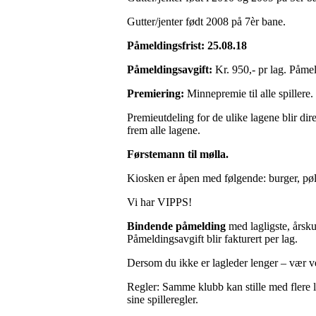
Gutter/jenter født 2008 på 7èr bane.
Påmeldingsfrist: 25.08.18
Påmeldingsavgift:
Kr. 950,- pr lag. Påmeld
Premiering:
Minnepremie til alle spillere.
Premieutdeling for de ulike lagene blir dire
frem alle lagene.
Førstemann til mølla.
Kiosken er åpen med følgende: burger, pølse
Vi har VIPPS!
Bindende påmelding
med lagligste, årsku
Påmeldingsavgift blir fakturert per lag.
Dersom du ikke er lagleder lenger – vær ve
Regler: Samme klubb kan stille med flere la
sine spilleregler.