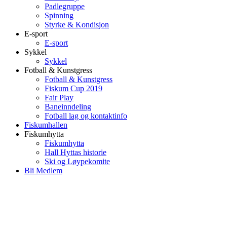
Padlegruppe
Spinning
Styrke & Kondisjon
E-sport
E-sport
Sykkel
Sykkel
Fotball & Kunstgress
Fotball & Kunstgress
Fiskum Cup 2019
Fair Play
Baneinndeling
Fotball lag og kontaktinfo
Fiskumhallen
Fiskumhytta
Fiskumhytta
Hall Hyttas historie
Ski og Løypekomite
Bli Medlem