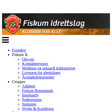
Veksle
navigasjon
Forsiden
Fiskum IL
Om oss
Kontaktpersoner
Mobbing og seksuell trakkasering
Lovnorm for idrettslaget
Årsmøtedokumenter
Grupper
Allidrett
Fiskum Betongpark
Innebandy
Padlegruppe
Spinning
Styrke & Kondisjon