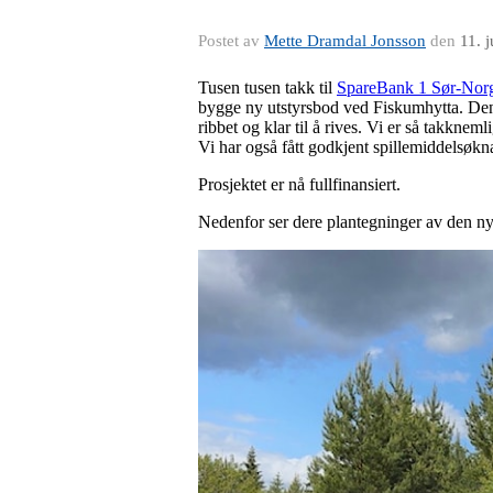
Postet av
Mette Dramdal Jonsson
den
11. 
Tusen tusen takk til
SpareBank 1 Sør-Nor
bygge ny
utstyrsbod ved Fiskumhytta. Den
ribbet og klar til å rives. Vi er så takknem
Vi har også fått godkjent spillemiddelsøknad
Prosjektet er nå fullfinansiert.
Nedenfor ser dere plantegninger av den nye