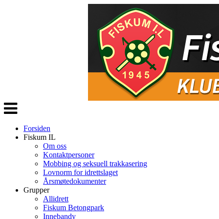
Veksle
navigasjon
Forsiden
Fiskum IL
Om oss
Kontaktpersoner
Mobbing og seksuell trakkasering
Lovnorm for idrettslaget
Årsmøtedokumenter
Grupper
Allidrett
Fiskum Betongpark
Innebandy