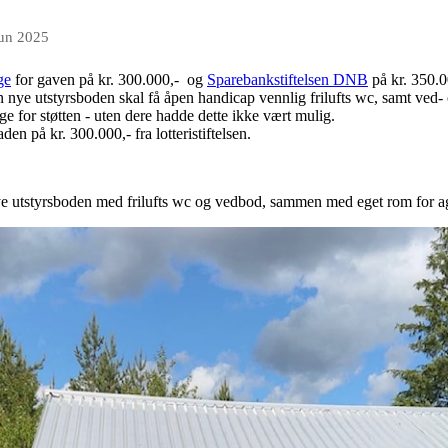
jun 2025
ge
for gaven på kr. 300.000,- og
Sparebankstiftelsen DNB
på kr. 350.0
 nye utstyrsboden skal få åpen handicap vennlig frilufts wc, samt ved-
lige for støtten - uten dere hadde dette ikke vært mulig.
en på kr. 300.000,- fra lotteristiftelsen.
 utstyrsboden med frilufts wc og vedbod, sammen med eget rom for aggre