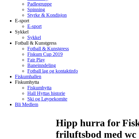
Padlegruppe
Spinning
Styrke & Kondisjon
E-sport
E-sport
Sykkel
Sykkel
Fotball & Kunstgress
Fotball & Kunstgress
Fiskum Cup 2019
Fair Play
Baneinndeling
Fotball lag og kontaktinfo
Fiskumhallen
Fiskumhytta
Fiskumhytta
Hall Hyttas historie
Ski og Løypekomite
Bli Medlem
Hipp hurra for Fisk
friluftsbod med wc