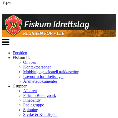
E-post
Veksle
navigasjon
Forsiden
Fiskum IL
Om oss
Kontaktpersoner
Mobbing og seksuell trakkasering
Lovnorm for idrettslaget
Årsmøtedokumenter
Grupper
Allidrett
Fiskum Betongpark
Innebandy
Padlegruppe
Spinning
Styrke & Kondisjon