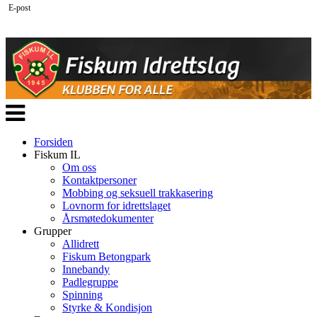
E-post
Veksle
navigasjon
Forsiden
Fiskum IL
Om oss
Kontaktpersoner
Mobbing og seksuell trakkasering
Lovnorm for idrettslaget
Årsmøtedokumenter
Grupper
Allidrett
Fiskum Betongpark
Innebandy
Padlegruppe
Spinning
Styrke & Kondisjon