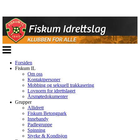
Veksle
navigasjon
Forsiden
Fiskum IL
Om oss
Kontaktpersoner
Mobbing og seksuell trakkasering
Lovnorm for idrettslaget
Årsmøtedokumenter
Grupper
Allidrett
Fiskum Betongpark
Innebandy
Padlegruppe
Spinning
Styrke & Kondisjon