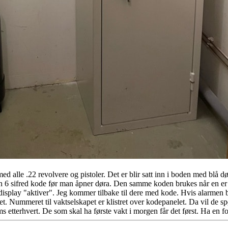
ed alle .22 revolvere og pistoler. Det er blir satt inn i boden med blå 
en 6 sifred kode før man åpner døra. Den samme koden brukes når en er f
splay "aktiver". Jeg kommer tilbake til dere med kode. Hvis alarmen bl
. Nummeret til vaktselskapet er klistret over kodepanelet. Da vil de s
ms etterhvert. De som skal ha første vakt i morgen får det først. Ha en f