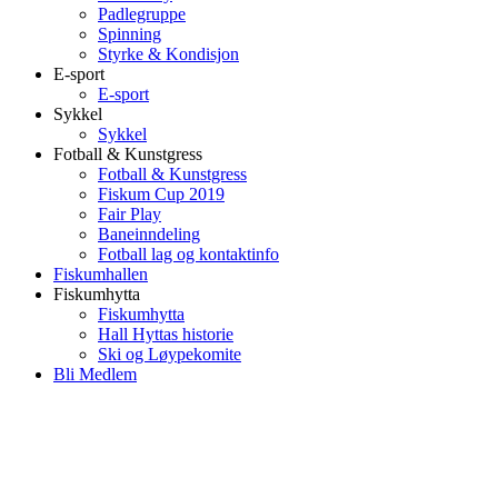
Padlegruppe
Spinning
Styrke & Kondisjon
E-sport
E-sport
Sykkel
Sykkel
Fotball & Kunstgress
Fotball & Kunstgress
Fiskum Cup 2019
Fair Play
Baneinndeling
Fotball lag og kontaktinfo
Fiskumhallen
Fiskumhytta
Fiskumhytta
Hall Hyttas historie
Ski og Løypekomite
Bli Medlem