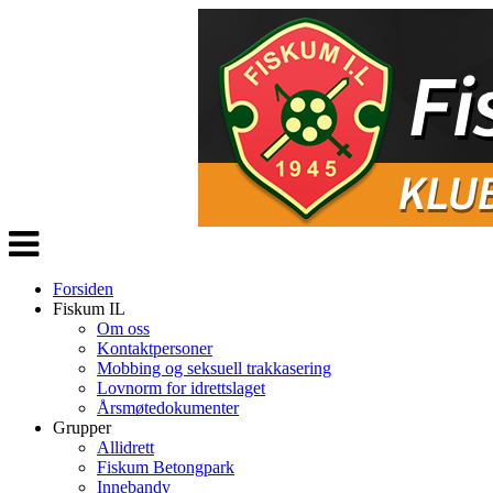
Veksle
navigasjon
Forsiden
Fiskum IL
Om oss
Kontaktpersoner
Mobbing og seksuell trakkasering
Lovnorm for idrettslaget
Årsmøtedokumenter
Grupper
Allidrett
Fiskum Betongpark
Innebandy