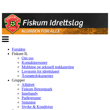
Veksle
navigasjon
Forsiden
Fiskum IL
Om oss
Kontaktpersoner
Mobbing og seksuell trakkasering
Lovnorm for idrettslaget
Årsmøtedokumenter
Grupper
Allidrett
Fiskum Betongpark
Innebandy
Padlegruppe
Spinning
Styrke & Kondisjon