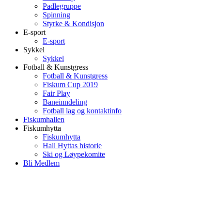
Padlegruppe
Spinning
Styrke & Kondisjon
E-sport
E-sport
Sykkel
Sykkel
Fotball & Kunstgress
Fotball & Kunstgress
Fiskum Cup 2019
Fair Play
Baneinndeling
Fotball lag og kontaktinfo
Fiskumhallen
Fiskumhytta
Fiskumhytta
Hall Hyttas historie
Ski og Løypekomite
Bli Medlem