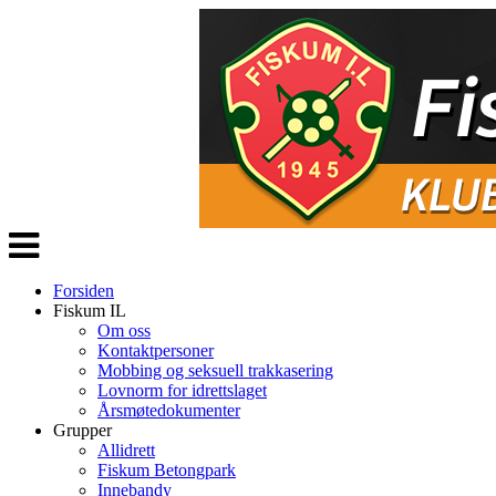
Veksle
navigasjon
Forsiden
Fiskum IL
Om oss
Kontaktpersoner
Mobbing og seksuell trakkasering
Lovnorm for idrettslaget
Årsmøtedokumenter
Grupper
Allidrett
Fiskum Betongpark
Innebandy