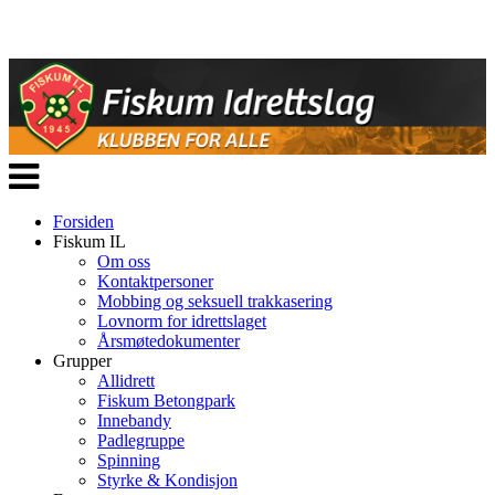
Veksle
navigasjon
Forsiden
Fiskum IL
Om oss
Kontaktpersoner
Mobbing og seksuell trakkasering
Lovnorm for idrettslaget
Årsmøtedokumenter
Grupper
Allidrett
Fiskum Betongpark
Innebandy
Padlegruppe
Spinning
Styrke & Kondisjon