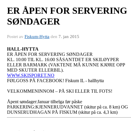
ER ÅPEN FOR SERVERING
SØNDAGER
Postet av
Fiskum-Hytta
den
7. jan 2015
HALL-HYTTA
ER ÅPEN FOR SERVERING SØNDAGER
KL. 10:00 TIL KL. 16:00 SÅSANTDET ER SKILØYPER
ELLER BARMARK (VAKTENE MÅ KUNNE KJØRE OPP
MED SKUTER ELLERBIL).
WWW.SKISPORET.NO
FØLGOSS PÅ FACEBOOK! Fiskum IL - hallhytta
VELKOMMENINNOM – PÅ SKI ELLER TIL FOTS!
Åpent søndager:Januar tilhelga før påske
PARKERING:KJENNERUDVANNET (skitur på ca. 8 km) OG
DUNSERUDHAGAN PÅ FISKUM (skitur på ca. 4,3 km)