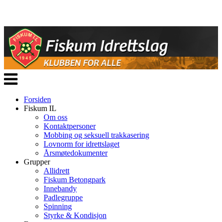
Veksle
navigasjon
Forsiden
Fiskum IL
Om oss
Kontaktpersoner
Mobbing og seksuell trakkasering
Lovnorm for idrettslaget
Årsmøtedokumenter
Grupper
Allidrett
Fiskum Betongpark
Innebandy
Padlegruppe
Spinning
Styrke & Kondisjon