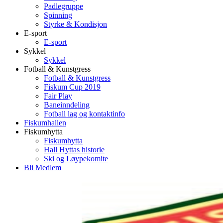
Padlegruppe
Spinning
Styrke & Kondisjon
E-sport
E-sport
Sykkel
Sykkel
Fotball & Kunstgress
Fotball & Kunstgress
Fiskum Cup 2019
Fair Play
Baneinndeling
Fotball lag og kontaktinfo
Fiskumhallen
Fiskumhytta
Fiskumhytta
Hall Hyttas historie
Ski og Løypekomite
Bli Medlem