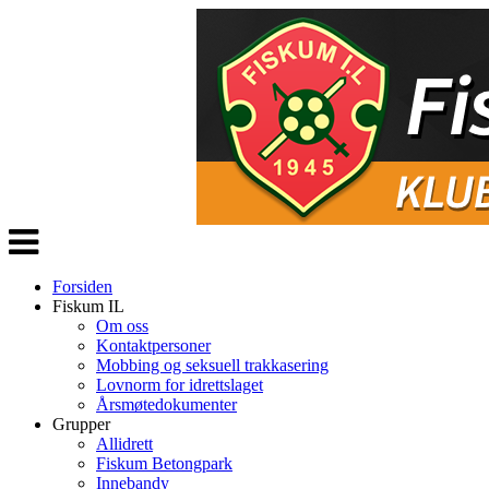
Veksle
navigasjon
Forsiden
Fiskum IL
Om oss
Kontaktpersoner
Mobbing og seksuell trakkasering
Lovnorm for idrettslaget
Årsmøtedokumenter
Grupper
Allidrett
Fiskum Betongpark
Innebandy