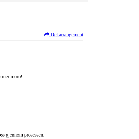
Del arrangement
to mer moro!
 oss gjennom prosessen.