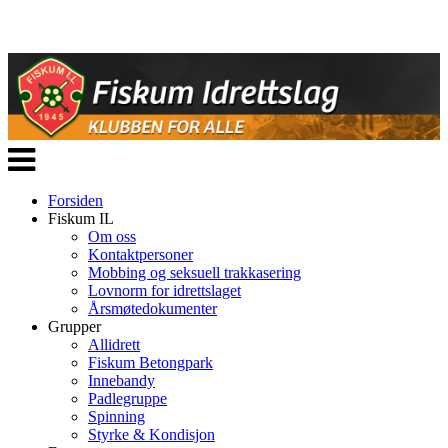
Veksle
navigasjon
Forsiden
Fiskum IL
Om oss
Kontaktpersoner
Mobbing og seksuell trakkasering
Lovnorm for idrettslaget
Årsmøtedokumenter
Grupper
Allidrett
Fiskum Betongpark
Innebandy
Padlegruppe
Spinning
Styrke & Kondisjon