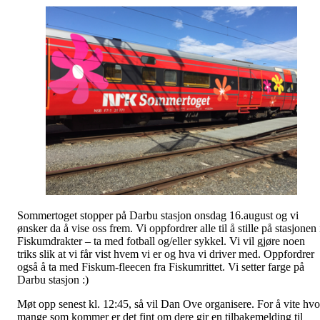
Sommertoget stopper på Darbu stasjon onsdag 16.august og vi
ønsker da å vise oss frem. Vi oppfordrer alle til å stille på stasjonen 
Fiskumdrakter – ta med fotball og/eller sykkel. Vi vil gjøre noen
triks slik at vi får vist hvem vi er og hva vi driver med. Oppfordrer
også å ta med Fiskum-fleecen fra Fiskumrittet. Vi setter farge på
Darbu stasjon :)
Møt opp senest kl. 12:45, så vil Dan Ove organisere. For å vite hvo
mange som kommer er det fint om dere gir en tilbakemelding til