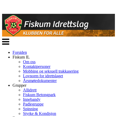
Veksle
navigasjon
Forsiden
Fiskum IL
Om oss
Kontaktpersoner
Mobbing og seksuell trakkasering
Lovnorm for idrettslaget
Årsmøtedokumenter
Grupper
Allidrett
Fiskum Betongpark
Innebandy
Padlegruppe
Spinning
Styrke & Kondisjon