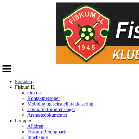
Veksle
navigasjon
Forsiden
Fiskum IL
Om oss
Kontaktpersoner
Mobbing og seksuell trakkasering
Lovnorm for idrettslaget
Årsmøtedokumenter
Grupper
Allidrett
Fiskum Betongpark
Innebandy