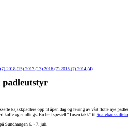
 (7)
2018 (15)
2017 (13)
2016 (7)
2015 (7)
2014 (4)
t padleutstyr
sserte kajakkpadlere opp til åpen dag og feiring av vårt flotte nye padle
ed kaffe og snullings. En helt spesiell "Tusen takk" til
Sparebankstifte
på Sundhaugen 6. - 7. juli.