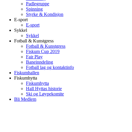
Padlegruppe
Spinning
Styrke & Kondisjon
E-sport
E-sport
Sykkel
Sykkel
Fotball & Kunstgress
Fotball & Kunstgress
Fiskum Cup 2019
Fair Play
Baneinndeling
Fotball lag og kontaktinfo
Fiskumhallen
Fiskumhytta
Fiskumhytta
Hall Hyttas historie
Ski og Løypekomite
Bli Medlem