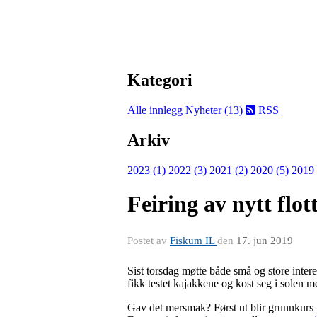
Kategori
Alle innlegg
Nyheter (13)
RSS
Arkiv
2023 (1)
2022 (3)
2021 (2)
2020 (5)
2019
Feiring av nytt flot
Postet av
Fiskum IL
den
17. jun 2019
Sist torsdag møtte både små og store intere
fikk testet kajakkene og kost seg i solen m
Gav det mersmak? Først ut blir grunnkurs 