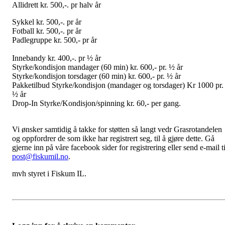
Allidrett kr. 500,-. pr halv år
Sykkel kr. 500,-. pr år
Fotball kr. 500,-. pr år
Padlegruppe kr. 500,- pr år
Innebandy kr. 400,-. pr ½ år
Styrke/kondisjon mandager (60 min) kr. 600,- pr. ½ år
Styrke/kondisjon torsdager (60 min) kr. 600,- pr. ½ år
Pakketilbud Styrke/kondisjon (mandager og torsdager) Kr 1000 pr.
½ år
Drop-In Styrke/Kondisjon/spinning kr. 60,- per gang.
Vi ønsker samtidig å takke for støtten så langt vedr Grasrotandelen
og oppfordrer de som ikke har registrert seg, til å gjøre dette. Gå
gjerne inn på våre facebook sider for registrering eller send e-mail ti
post@fiskumil.no
.
mvh styret i Fiskum IL.