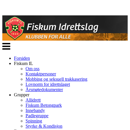
Veksle
navigasjon
Forsiden
Fiskum IL
Om oss
Kontaktpersoner
Mobbing og seksuell trakkasering
Lovnorm for idrettslaget
Årsmøtedokumenter
Grupper
Allidrett
Fiskum Betongpark
Innebandy
Padlegruppe
Spinning
Styrke & Kondisjon