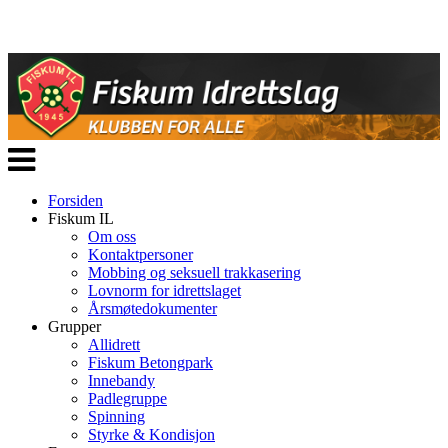
Veksle
navigasjon
Forsiden
Fiskum IL
Om oss
Kontaktpersoner
Mobbing og seksuell trakkasering
Lovnorm for idrettslaget
Årsmøtedokumenter
Grupper
Allidrett
Fiskum Betongpark
Innebandy
Padlegruppe
Spinning
Styrke & Kondisjon