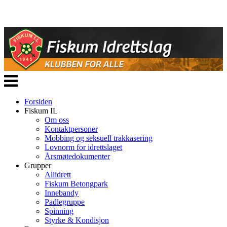
Veksle
navigasjon
Forsiden
Fiskum IL
Om oss
Kontaktpersoner
Mobbing og seksuell trakkasering
Lovnorm for idrettslaget
Årsmøtedokumenter
Grupper
Allidrett
Fiskum Betongpark
Innebandy
Padlegruppe
Spinning
Styrke & Kondisjon