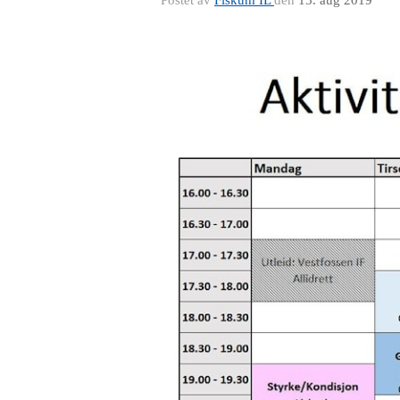
Postet av
Fiskum IL
den
15. aug 2019