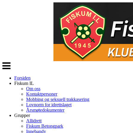
Veksle
navigasjon
Forsiden
Fiskum IL
Om oss
Kontaktpersoner
Mobbing og seksuell trakkasering
Lovnorm for idrettslaget
Årsmøtedokumenter
Grupper
Allidrett
Fiskum Betongpark
Innebandy