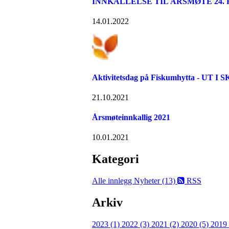
INNKALLELSE TIL ÅRSMØTE 24. 
14.01.2022
Aktivitetsdag på Fiskumhytta - UT I S
21.10.2021
Årsmøteinnkallig 2021
10.01.2021
Kategori
Alle innlegg
Nyheter (13)
RSS
Arkiv
2023 (1)
2022 (3)
2021 (2)
2020 (5)
2019