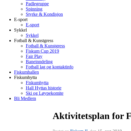
Padlegruppe
Spinning
Styrke & Kondisjon
E-sport
E-sport
Sykkel
Sykkel
Fotball & Kunstgress
Fotball & Kunstgress
Fiskum Cup 2019
Fair Play
Baneinndeling
Fotball lag og kontaktinfo
Fiskumhallen
Fiskumhytta
Fiskumhytta
Hall Hyttas historie
Ski og Løypekomite
Bli Medlem
Aktivitetsplan for